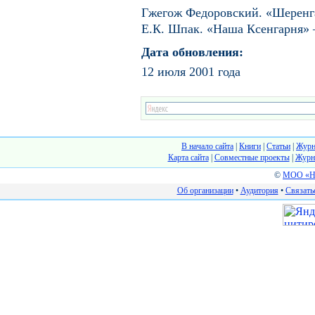
Гжегож Федоровский. «Шеренга
E.К. Шпак. «Наша Ксенгарня» 
Дата обновления:
12 июля 2001 года
В начало сайта
|
Книги
|
Статьи
|
Журн
Карта сайта
|
Cовместные проекты
|
Журн
©
МОО «На
Об организации
•
Аудитория
•
Связать