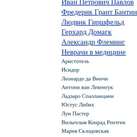
Иван Петрович Павлов
Фредерик Грант Бантин
Людвик Гиршфельд
Герхард Домагк
Александр Флеминг
Неврачи в медицине
Аристотель
Исидор
Леонардо да Винчи
Антони ван Левенгук
Ладзаро Спалланцани
Юстус Либих
Луи Пастер
Вильгельм Конрад Рентген
Мария Склодовская