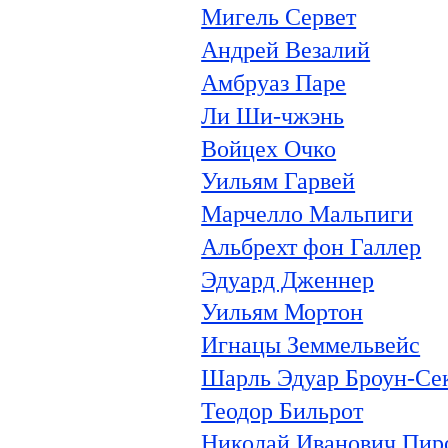
Мигель Сервет
Андрей Везалий
Амбруаз Паре
Ли Ши-чжэнь
Войцех Очко
Уильям Гарвей
Марчелло Мальпиги
Альбрехт фон Галлер
Эдуард Дженнер
Уильям Мортон
Игнацы Земмельвейс
Шарль Эдуар Броун-Се
Теодор Бильрот
Николай Иванович Пир