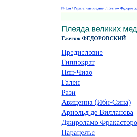
N-T.ru
/
Раритетные издания
/
Гжегож Федоровск
Плеяда великих мед
Гжегож ФЕДОРОВСКИЙ
Предисловие
Гиппократ
Пян-Чиао
Гален
Рази
Авиценна (Ибн-Сина)
Арнольд де Вилланова
Джироламо Фракастор
Парацельс