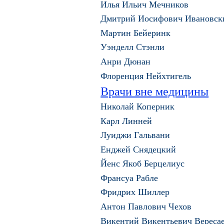
Илья Ильич Мечников
Дмитрий Иосифович Ивановск
Мартин Бейеринк
Уэнделл Стэнли
Анри Дюнан
Флоренция Нейхтигель
Врачи вне медицины
Николай Коперник
Карл Линней
Луиджи Гальвани
Енджей Снядецкий
Йенс Якоб Берцелиус
Франсуа Рабле
Фридрих Шиллер
Антон Павлович Чехов
Викентий Викентьевич Вереса