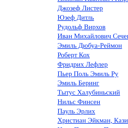
Джозеф Листер
Юзеф Дитль
Рудольф Вирхов
Иван Михайлович Сече
Эмиль Дюбуа-Реймон
Роберт Кох
Фридрих Лефлер
Пьер Поль Эмиль Ру
Эмиль Беринг
Тытус Халубиньский
Нильс Финсен
Пауль Эрлих
Христиан Эйкман, Каз