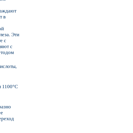
саждают
т в
ой
леза. Эти
е с
ляют с
етодом
кислоты,
и 1100°C
разно
ее
переход