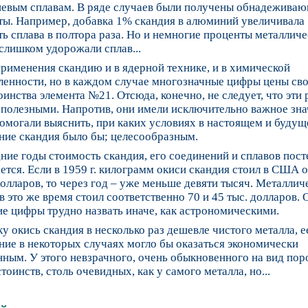
евым сплавам. В ряде случаев были получены обнадежива
ты. Например, добавка 1% скандия в алюминий увеличивала
ь сплава в полтора раза. Но и немногие проценты металличе
слишком удорожали сплав...
рименения скандию и в ядерной технике, и в химической
енности, но в каждом случае многозначные цифры цены сво
оинства элемента №21. Отсюда, конечно, не следует, что эти
полезными. Напротив, они имели исключительно важное зна
помогали выяснить, при каких условиях в настоящем и буду
ние скандия было бы; целесообразным.
ние годы стоимость скандия, его соединений и сплавов пос
тся. Если в 1959 г. килограмм окиси скандия стоил в США о
долларов, то через год – уже меньше девяти тысяч. Металлич
в это же время стоил соответственно 70 и 45 тыс. долларов. 
е цифры трудно назвать иначе, как астрономическими.
у окись скандия в несколько раз дешевле чистого металла, е
ие в некоторых случаях могло бы оказаться экономически
ным. У этого невзрачного, очень обыкновенного на вид пор
тоинств, столь очевидных, как у самого металла, но...