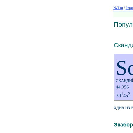
N-T.ru
/
Рари
Попул
Сканд
S
СКАНДИ
44,956
1
2
3d
4s
одна из
Экабор