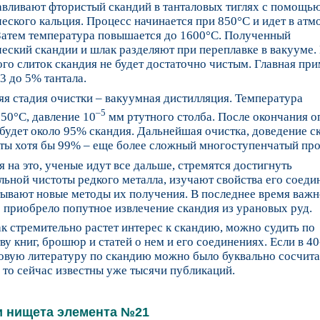
авливают фтористый скандий в танталовых тиглях с помощь
еского кальция. Процесс начинается при 850°C и идет в атм
 Затем температура повышается до 1600°C. Полученный
еский скандии и шлак разделяют при переплавке в вакууме.
ого слиток скандия не будет достаточно чистым. Главная при
 3 до 5% тантала.
я стадия очистки – вакуумная дистилляция. Температура
–5
750°C, давление 10
мм ртутного столба. После окончания 
 будет около 95% скандия. Дальнейшая очистка, доведение с
ты хотя бы 99% – еще более сложный многоступенчатый про
 на это, ученые идут все дальше, стремятся достигнуть
ьной чистоты редкого металла, изучают свойства его соеди
тывают новые методы их получения. В последнее время важн
 приобрело попутное извлечение скандия из урановых руд.
ак стремительно растет интерес к скандию, можно судить по
ву книг, брошюр и статей о нем и его соединениях. Если в 40
овую литературу по скандию можно было буквально сосчита
 то сейчас известны уже тысячи публикаций.
и нищета элемента №21