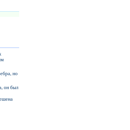
к
им
ребра, но
а, он был
решена