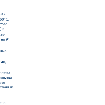
ти с
660°C.
этого
) в
ьно
 на 9°
жных
ами,
ионным
попытка
что
етали из
ано-