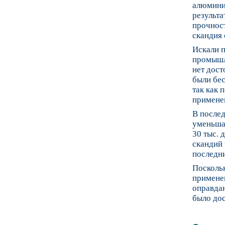
алюмини
результа
прочност
скандия 
Искали п
промышл
нет дост
были бес
так как 
примене
В послед
уменьшае
30 тыс. 
скандий 
последни
Поскольк
применен
оправдан
было дос