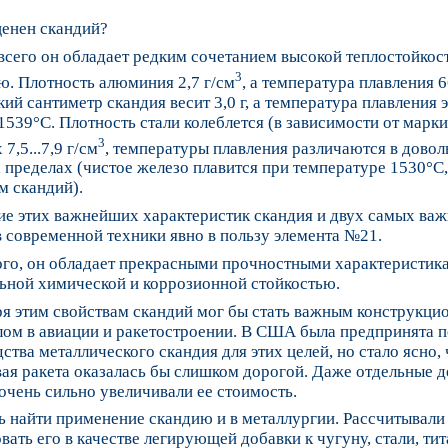
ценен скандий?
сего он обладает редким сочетанием высокой теплостойкос
3
ю. Плотность алюминия 2,7 г/см
, а температура плавления 
ий сантиметр скандия весит 3,0 г, а температура плавления 
1539°C. Плотность стали колеблется (в зависимости от марки
3
7,5...7,9 г/см
, температуры плавления различаются в довол
пределах (чистое железо плавится при температуре 1530°C,
м скандий).
ие этих важнейших характеристик скандия и двух самых ва
 современной техники явно в пользу элемента №21.
ого, он обладает прекрасными прочностными характеристик
ьной химической и коррозионной стойкостью.
ря этим свойствам скандий мог бы стать важным конструкц
лом в авиации и ракетостроении. В США была предпринята 
ства металлического скандия для этих целей, но стало ясно, 
ая ракета оказалась бы слишком дорогой. Даже отдельные д
очень сильно увеличивали ее стоимость.
 найти применение скандию и в металлургии. Рассчитывали
вать его в качестве легирующей добавки к чугуну, стали, тит