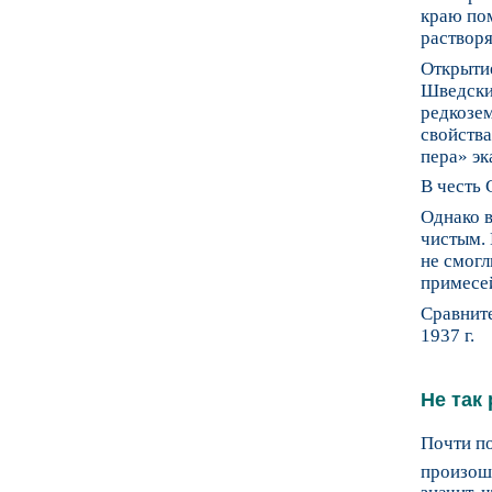
краю пом
растворя
Открытие
Шведски
редкозе
свойства
пера» эк
В честь 
Однако 
чистым. 
не смогл
примесе
Сравните
1937 г.
Не так 
Почти по
произошл