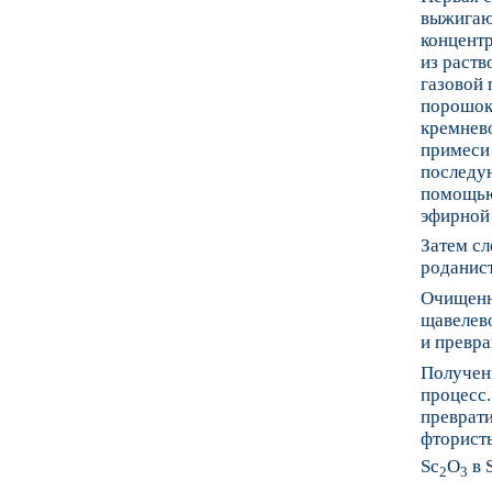
выжигаю
концент
из раств
газовой 
порошок
кремнево
примеси 
последу
помощью
эфирной 
Затем сл
роданист
Очищенну
щавелево
и превра
Получени
процесс
преврати
фторист
Sc
O
в 
2
3