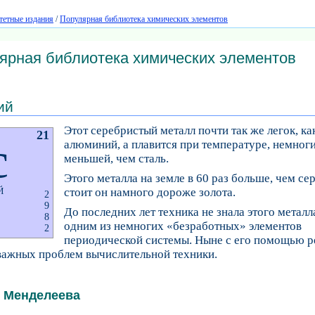
тетные издания
/
Популярная библиотека химических элементов
ярная библиотека химических элементов
ий
Этот серебристый металл почти так же легок, ка
21
c
алюминий, а плавится при температуре, немног
меньшей, чем сталь.
Этого металла на земле в 60 раз больше, чем се
стоит он намного дороже золота.
Й
2
9
До последних лет техника не знала этого металл
8
одним из немногих «безработных» элементов
2
периодической системы. Ныне с его помощью 
 важных проблем вычислительной техники.
 Менделеева