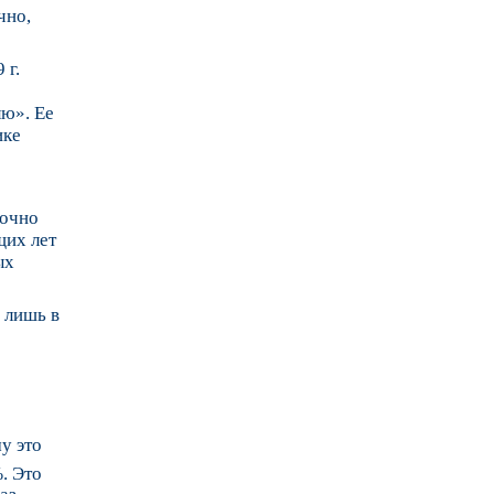
чно,
 г.
лю». Ее
ике
точно
щих лет
ых
 лишь в
у это
. Это