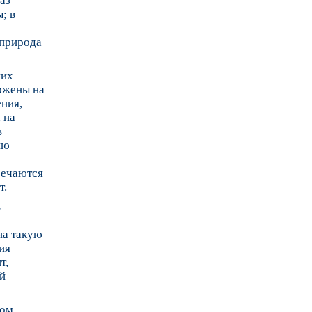
раз
; в
 природа
ших
ожены на
ения,
 на
в
ию
речаются
т.
в
на такую
ия
т,
ый
том