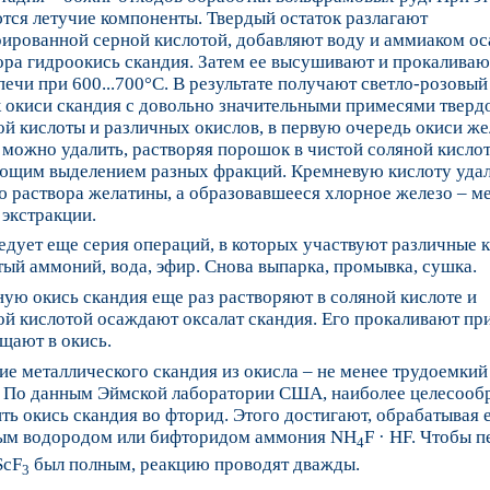
тся летучие компоненты. Твердый остаток разлагают
рированной серной кислотой, добавляют воду и аммиаком о
ора гидроокись скандия. Затем ее высушивают и прокаливаю
печи при 600...700°C. В результате получают светло-розовый
 окиси скандия с довольно значительными примесями тверд
й кислоты и различных окислов, в первую очередь окиси же
можно удалить, растворяя порошок в чистой соляной кислот
ющим выделением разных фракций. Кремневую кислоту уда
 раствора желатины, а образовавшееся хлорное железо – м
экстракции.
едует еще серия операций, в которых участвуют различные 
ый аммоний, вода, эфир. Снова выпарка, промывка, сушка.
ю окись скандия еще раз растворяют в соляной кислоте и
й кислотой осаждают оксалат скандия. Его прокаливают пр
щают в окись.
е металлического скандия из окисла – не менее трудоемкий
. По данным Эймской лаборатории США, наиболее целесооб
ть окись скандия во фторид. Этого достигают, обрабатывая 
ым водородом или бифторидом аммония NH
F · HF. Чтобы 
4
ScF
был полным, реакцию проводят дважды.
3