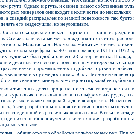
что в земле его немного меньше, чем свинца, но почти в 500 
чем ртути. Однако и ртуть, и свинец имеют собственные руды
екоторых минералов они входят в количестве до нескольких
в, а скандий распределен по земной поверхности так, будто
делать его вездесущим, но неуловимым.
 богатый скандием минерал – тортвейтит – один из редчай
ов. Самые значительные месторождения тортвейтита распол
егии и на Мадагаскаре. Насколько «богаты» эти месторожд
дить по таким цифрам: за 40 с лишним лет, с 1911 но 1952 г.,
их рудниках было добыто всего 23 кг тортвейтита. Правда, 
ющее десятилетие в связи с повышенным интересом к сканд
отраслей науки и промышленности добыча тортвейтита была
о увеличена и в сумме достигла... 50 кг. Немногим чаще вст
 богатые скандием минералы – стерреттит, кольбекит, больци
отых и тысячных долях процента этот элемент встречается и 
, и в урановых, и в оловянных, и в вольфрамовых рудах, и в
тных углях, и даже в морской воде и водорослях. Несмотря 
ность, были разработаны технологические процессы получен
и его соединений из различных видов сырья. Вот как выгляди
, один из способов получения окиси скандия, разработанн
вацкими учеными.
тадия – обжиг отходов обработки вольфрамовых руд. При э