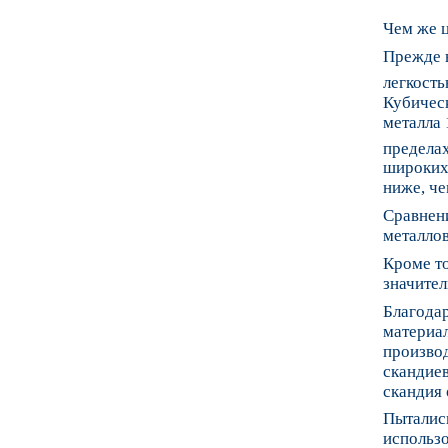
Чем же 
Прежде в
легкость
Кубическ
металла 
пределах 
широких 
ниже, че
Сравнен
металлов
Кроме т
значител
Благода
материа
производ
скандиев
скандия 
Пытались
использо