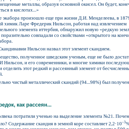
ещенные металлы, образуя основной окисел. Он будет, коне
ться в кислотах...»
 экабора произошло еще при жизни Д.И. Менделеева, в 1879
й химик Ларе Фредерик Нильсон, работая над извлечением
мельного элемента иттербия, обнаружил новую «редкую зем
 поразительно совпадали со свойствами «открытого на конч
абора.
Скандинавии Нильсон назвал этот элемент скандием.
вещество, полученное шведским ученым, еще не было доста
И Нильсон, и его современники, и многие химики последую
и отделить этот редкий и рассеянный элемент от бесчисленн
й.
льно чистый металлический скандий (94...98%) был получен
редок, как рассеян...
лвека потратили ученью на выделение элемента №21. Почем
–3
о? Содержание скандия в земной коре составляет 2,2·10
%