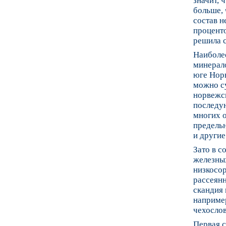
значит, 
больше, 
состав н
проценто
решила с
Наиболее
минерал
юге Норв
можно су
норвежск
последу
многих 
предельн
и другие
Зато в с
железных
низкосор
рассеян
скандия 
например
чехосло
Первая с