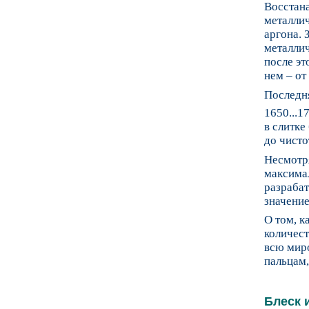
Восстан
металлич
аргона.
металлич
после эт
нем – от
Последня
1650...1
в слитке
до чисто
Несмотря
максимал
разраба
значение
О том, к
количест
всю мир
пальцам,
Блеск 