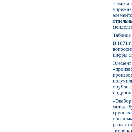
1 марта 
учрежде
элементо
отдельны
менделе
Таблица 
В 1871 г
вопросит
цифры а
Элемент
«произво
производ
получили
опублик
подробно
«Экабор,
металл б
группах 
обычным 
разлагат
температ