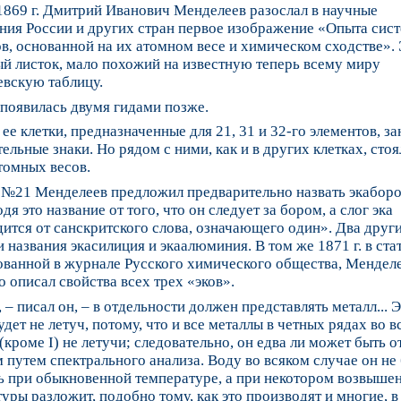
1869 г. Дмитрий Иванович Менделеев разослал в научные
ния России и других стран первое изображение «Опыта сис
в, основанной на их атомном весе и химическом сходстве».
й листок, мало похожий на известную теперь всему миру
евскую таблицу.
появилась двумя гидами позже.
. ее клетки, предназначенные для 21, 31 и 32-го элементов, з
ельные знаки. Но рядом с ними, как и в других клетках, стоя
томных весов.
 №21 Менделеев предложил предварительно назвать экаборо
дя это название от того, что он следует за бором, а слог эка
ится от санскритского слова, означающего один». Два друг
 названия экасилиция и экаалюминия. В том же 1871 г. в стат
ованной в журнале Русского химического общества, Мендел
 описал свойства всех трех «эков».
 – писал он, – в отдельности должен представлять металл... 
удет не летуч, потому, что и все металлы в четных рядах во в
(кроме I) не летучи; следовательно, он едва ли может быть о
путем спектрального анализа. Воду во всяком случае он не 
ь при обыкновенной температуре, а при некотором возвыше
уры разложит, подобно тому, как это производят и многие, в