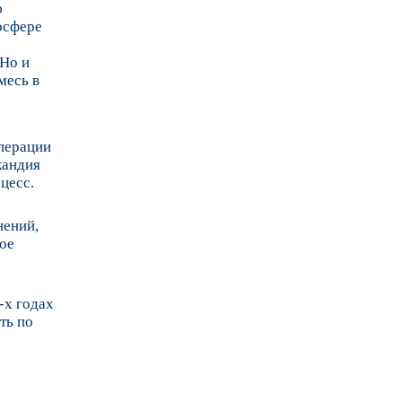
ю
осфере
 Но и
месь в
операции
кандия
цесс.
нений,
ое
-х годах
ть по