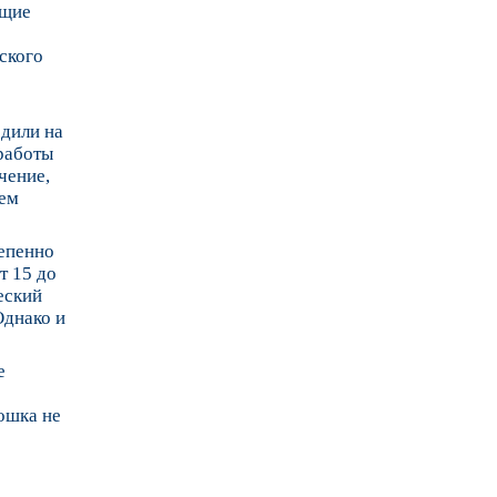
ющие
ского
дили на
 работы
чение,
щем
тепенно
т 15 до
еский
Однако и
е
ошка не