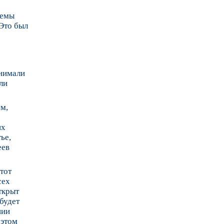
темы
 Это был
анимали
ли
м,
их
ье,
еев
Этот
сех
ткрыт
будет
нии
 этом