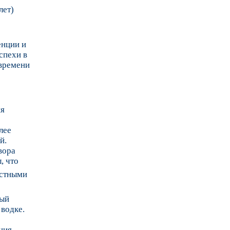
лет)
енции и
спехи в
 времени
ия
лее
й.
вора
л, что
естными
ный
 водке.
ния