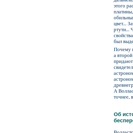
этого ра
платины,
обильный
цвет... 
ртути...
свойства
был выде
Почему п
а второй
придают 
свидетел
астроном
астроном
древнегр
А Воллас
точнее, 
Об ист
беспер
Волласто