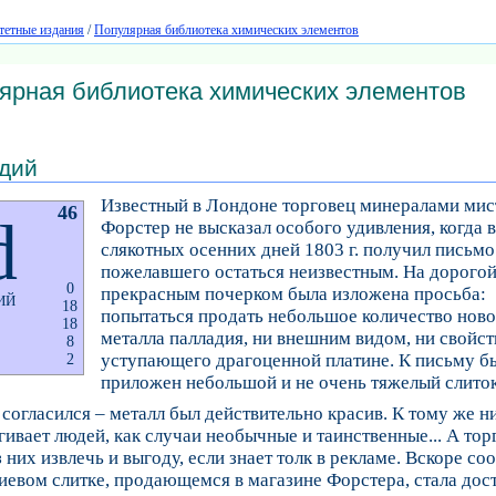
тетные издания
/
Популярная библиотека химических элементов
ярная библиотека химических элементов
дий
Известный в Лондоне торговец минералами мис
46
d
Форстер не высказал особого удивления, когда в
слякотных осенних дней 1803 г. получил письмо 
пожелавшего остаться неизвестным. На дорогой
0
прекрасным почерком была изложена просьба:
ИЙ
18
попытаться продать небольшое количество ново
18
металла палладия, ни внешним видом, ни свойст
8
уступающего драгоценной платине. К письму б
2
приложен небольшой и не очень тяжелый слиток
согласился – металл был действительно красив. К тому же н
гивает людей, как случаи необычные и таинственные... А тор
 них извлечь и выгоду, если знает толк в рекламе. Вскоре с
иевом слитке, продающемся в магазине Форстера, стала до