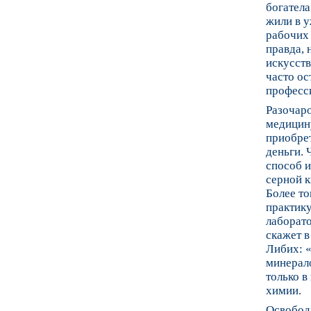
богатела
жили в 
рабочих 
правда, 
искусств
часто ос
професс
Разочаро
медицину
приобре
деньги.
способ и
серной к
Более то
практику
лаборато
скажет 
Либих: «
минерало
только в
химии.
Освободи