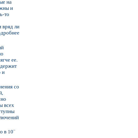
ые на
ожны и
ь-то
и вряд ли
одробнее
ий
но
ягче ее.
одержит
 и
нения со
й,
чно
ы всех
ступны
ключений
о
–
о в 10