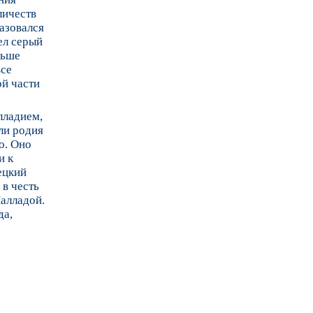
личеств
разовался
ел серый
ньше
все
ой части
лладием,
ли родия
о. Оно
и к
ецкий
 в честь
Палладой.
да,
о