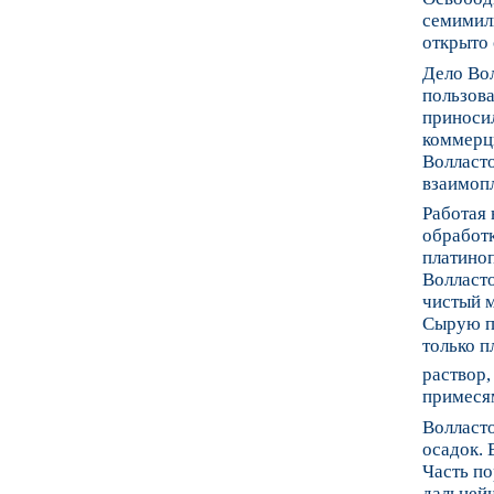
семимиль
открыто 
Дело Вол
пользова
приноси
коммерци
Волласт
взаимопл
Работая
обработ
платиноп
Волласто
чистый м
Сырую пл
только 
раствор,
примесям
Волласт
осадок. 
Часть по
дальней