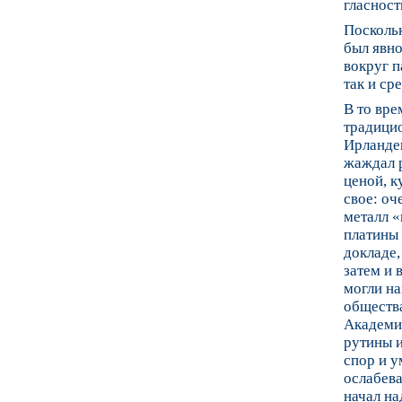
гласност
Поскольк
был явн
вокруг п
так и ср
В то вре
традици
Ирланде
жаждал 
ценой, к
свое: оч
металл «
платины 
докладе,
затем и 
могли на
общества
Академии
рутины и
спор и у
ослабева
начал на