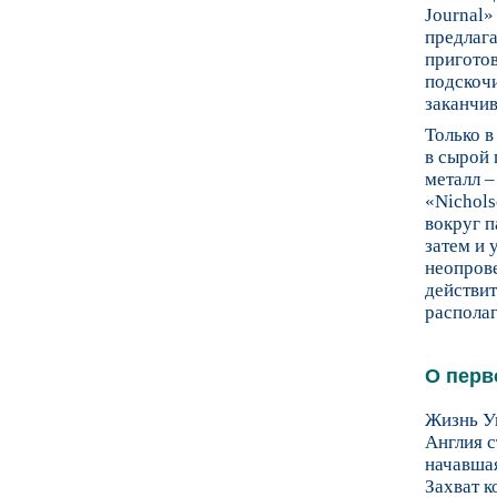
Journal»
предлага
приготов
подскочи
заканчив
Только в
в сырой
металл –
«Nichols
вокруг п
затем и 
неопров
действит
располаг
О перв
Жизнь Уи
Англия 
начавшая
Захват 