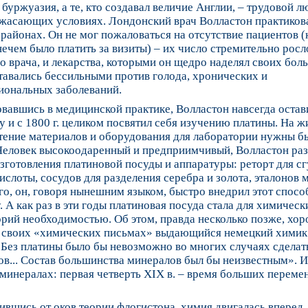
 буржуазия, а те, кто создавал величие Англии, – трудовой лю
ужасающих условиях. Лондонский врач Волластон практиков
районах. Он не мог пожаловаться на отсутствие пациентов 
нечем было платить за визиты) – их число стремительно росл
о врача, и лекарства, которыми он щедро наделял своих бол
тавались бессильными против голода, хронических и
иональных заболеваний.
вавшись в медицинской практике, Волластон навсегда остав
 и с 1800 г. целиком посвятил себя изучению платины. На жи
тение материалов и оборудования для лаборатории нужны б
 Человек высокоодаренный и предприимчивый, Волластон ра
зготовления платиновой посуды и аппаратуры: реторт для с
ислоты, сосудов для разделения серебра и золота, эталонов ме
го, он, говоря нынешним языком, быстро внедрил этот спосо
. А как раз в эти годы платиновая посуда стала для химическ
рий необходимостью. Об этом, правда несколько позже, хо
в своих «химических письмах» выдающийся немецкий хими
Без платины было бы невозможно во многих случаях сделат
в... Состав большинства минералов был бы неизвестным». И
 минералах: первая четверть XIX в. – время больших перемен
вшись от оков теории флогистона, химия двигалась вперед