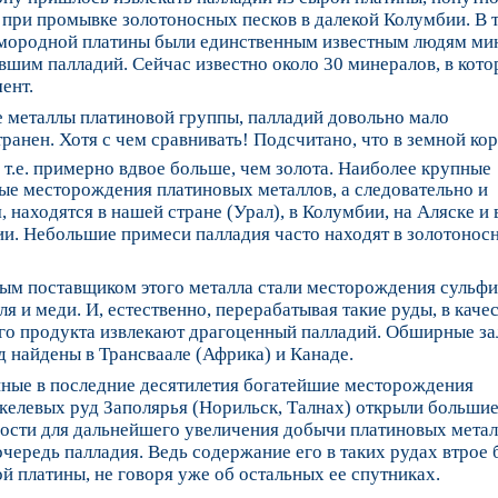
при промывке золотоносных песков в далекой Колумбии. В 
амородной платины были единственным известным людям ми
шим палладий. Сейчас известно около 30 минералов, в кото
мент.
е металлы платиновой группы, палладий довольно мало
ранен. Хотя с чем сравнивать! Подсчитано, что в земной кор
 т.е. примерно вдвое больше, чем золота. Наиболее крупные
ые месторождения платиновых металлов, а следовательно и
, находятся в нашей стране (Урал), в Колумбии, на Аляске и 
ии. Небольшие примеси палладия часто находят в золотонос
ным поставщиком этого металла стали месторождения сульф
ля и меди. И, естественно, перерабатывая такие руды, в каче
го продукта извлекают драгоценный палладий. Обширные з
д найдены в Трансваале (Африка) и Канаде.
нные в последние десятилетия богатейшие месторождения
келевых руд Заполярья (Норильск, Талнах) открыли больши
ости для дальнейшего увеличения добычи платиновых метал
чередь палладия. Ведь содержание его в таких рудах втрое 
й платины, не говоря уже об остальных ее спутниках.