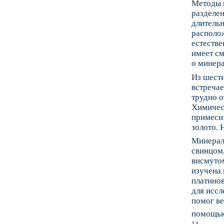
Методы п
разделе
длитель
располо
естестве
имеет с
о минера
Из шести
встречае
трудно о
Химичес
примеси:
золото. 
Минерал
свинцом,
висмутом
изучена 
платино
для иссл
помог ве
помощью
14