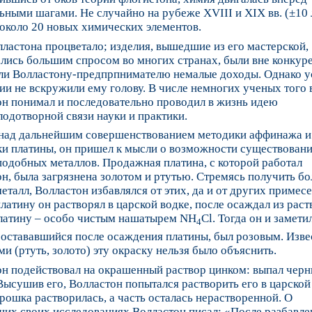
ными шагами. Не случайно на рубеже XVIII и XIX вв. (±10 
около 20 новых химических элементов.
ластона процветало; изделия, вышедшие из его мастерской,
лись большим спросом во многих странах, были вне конкур
ли Волластону-предпрпнимателю немалые доходы. Однако у
и не вскружили ему голову. В числе немногих ученых того
он понимал и последовательно проводил в жизнь идею
одотворной связи науки и практики.
 над дальнейшим совершенствованием методики аффинажа и
ки платины, он пришел к мысли о возможности существован
одобных металлов. Продажная платина, с которой работал
н, была загрязнена золотом и ртутью. Стремясь получить бо
еталл, Волластон избавлялся от этих, да и от других примесе
атину он растворял в царской водке, после осаждал из раст
платину – особо чистым нашатырем NH
Cl. Тогда он и замети
4
 остававшийся после осаждения платины, был розовым. Изв
и (ртуть, золото) эту окраску нельзя было объяснить.
он подействовал на окрашенный раствор цинком: выпал чер
Высушив его, Волластон попытался растворить его в царской
рошка растворилась, а часть осталась нерастворенной. О
ших своих исследованиях Волластон писал: «После разбавле