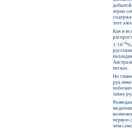
добытой 
зерна с
содержав
этот эле
Как и вс
распрост
–6
1·10
%,
россыпн
палладия
Австрал
песках.
Но глав
руд нике
побочно
таких ру
Разведа
меднони
возможн
первую о
чем само