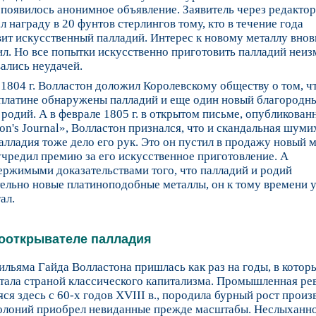
 появилось анонимное объявление. Заявитель через редакто
л награду в 20 фунтов стерлингов тому, кто в течение года
ит искусственный палладий. Интерес к новому металлу внов
л. Но все попытки искусственно приготовить палладий неи
ались неудачей.
 1804 г. Волластон доложил Королевскому обществу о том, чт
 платине обнаружены палладий и еще один новый благородн
 родий. А в феврале 1805 г. в открытом письме, опубликован
on's Journal», Волластон признался, что и скандальная шуми
алладия тоже дело его рук. Это он пустил в продажу новый м
учредил премию за его искусственное приготовление. А
ержимыми доказательствами того, что палладий и родий
ельно новые платиноподобные металлы, он к тому времени 
ал.
ооткрывателе палладия
льяма Гайда Волластона пришлась как раз на годы, в котор
стала страной классического капитализма. Промышленная ре
ся здесь с 60-х годов XVIII в., породила бурный рост произ
колоний приобрел невиданные прежде масштабы. Неслыханн