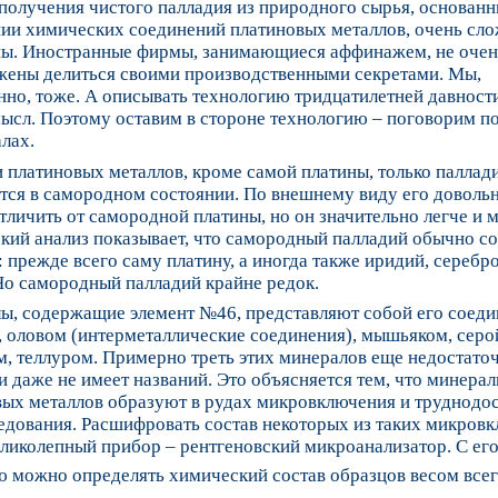
олучения чистого палладия из природного сырья, основанн
нии химических соединений платиновых металлов, очень сл
ны. Иностранные фирмы, занимающиеся аффинажем, не очен
жены делиться своими производственными секретами. Мы,
нно, тоже. А описывать технологию тридцатилетней давност
мысл. Поэтому оставим в стороне технологию – поговорим п
лах.
 платиновых металлов, кроме самой платины, только паллад
тся в самородном состоянии. По внешнему виду его доволь
тличить от самородной платины, но он значительно легче и м
кий анализ показывает, что самородный палладий обычно с
 прежде всего саму платину, а иногда также иридий, серебро
Но самородный палладий крайне редок.
ы, содержащие элемент №46, представляют собой его соеди
 оловом (интерметаллические соединения), мышьяком, серо
, теллуром. Примерно треть этих минералов еще недостато
и даже не имеет названий. Это объясняется тем, что минерал
вых металлов образуют в рудах микровключения и труднодо
едования. Расшифровать состав некоторых из таких микров
ликолепный прибор – рентгеновский микроанализатор. С ег
 можно определять химический состав образцов весом всег