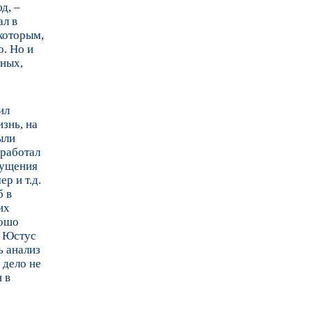
д, –
ал в
(которым,
о. Но и
ьных,
ил
знь, на
ыли
зработал
гущения
р и т.д.
б в
их
рошо
к Юстус
ь анализ
 дело не
 в