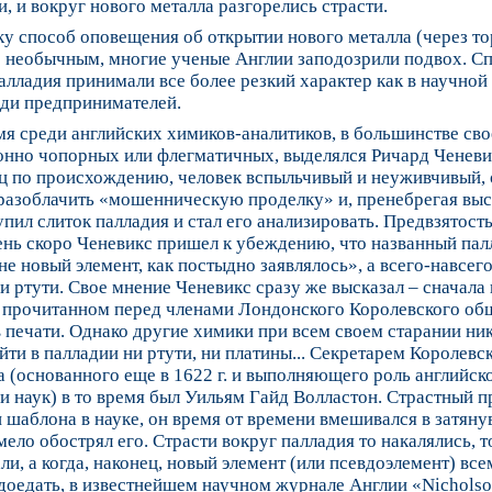
и, и вокруг нового металла разгорелись страсти.
у способ оповещения об открытии нового металла (через то
о необычным, многие ученые Англии заподозрили подвох. С
алладия принимали все более резкий характер как в научной 
еди предпринимателей.
мя среди английских химиков-аналитиков, в большинстве св
онно чопорных или флегматичных, выделялся Ричард Ченеви
ц по происхождению, человек вспыльчивый и неуживчивый, 
разоблачить «мошенническую проделку» и, пренебрегая вы
упил слиток палладия и стал его анализировать. Предвзятость
ень скоро Ченевикс пришел к убеждению, что названный па
не новый элемент, как постыдно заявлялось», а всего-навсег
и ртути. Свое мнение Ченевикс сразу же высказал – сначала 
 прочитанном перед членами Лондонского Королевского общ
в печати. Однако другие химики при всем своем старании ни
йти в палладии ни ртути, ни платины... Секретарем Королевс
 (основанного еще в 1622 г. и выполняющего роль английск
 наук) в то время был Уильям Гайд Волластон. Страстный 
 шаблона в науке, он время от времени вмешивался в затян
мело обострял его. Страсти вокруг палладия то накалялись, т
ли, а когда, наконец, новый элемент (или псевдоэлемент) вс
доедать, в известнейшем научном журнале Англии «Nicholso