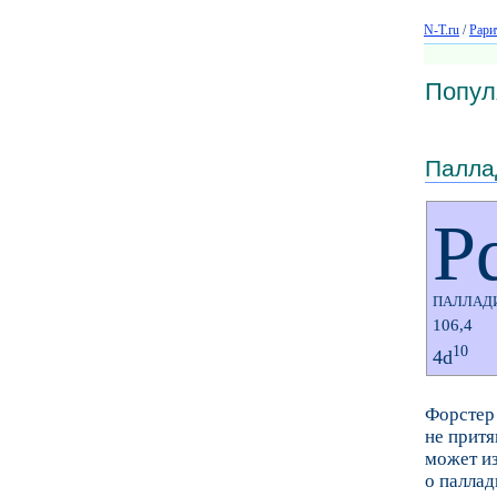
N-T.ru
/
Рари
Попул
Палла
P
ПАЛЛАД
106,4
10
4d
Форстер 
не притя
может из
о паллад