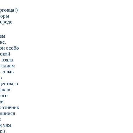
рговца!)
поры
среде,
оем
кс.
он особо
сокой
 взяла
лладием
о сплав
в
ества, а
как не
кого
ой
противник
увшийся
о
ем уже
n's