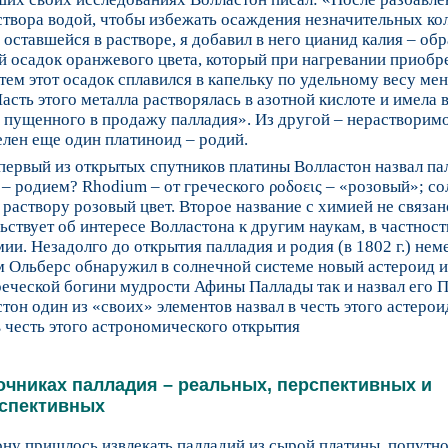
створа водой, чтобы избежать осаждения незначительных ко
 оставшейся в растворе, я добавил в него цианид калия – об
 осадок оранжевого цвета, который при нагревании приобр
Затем этот осадок сплавился в капельку по удельному весу ме
 Часть этого металла растворялась в азотной кислоте и имела 
 пущенного в продажу палладия». Из другой – нерастворим
лен еще один платиноид – родий.
ервый из открытых спутников платины Волластон назвал па
 – родием? Rhodium – от греческого ροδοεις – «розовый»; со
раствору розовый цвет. Второе название с химией не связан
ьствует об интересе Волластона к другим наукам, в частност
ии. Незадолго до открытия палладия и родия (в 1802 г.) нем
 Ольберс обнаружил в солнечной системе новый астероид и
еческой богини мудрости Афины Паллады так и назвал его 
тон один из «своих» элементов назвал в честь этого астерои
в честь этого астрономического открытия
очниках палладия – реальных, перспективных и
спективных
ну пришлось извлекать палладий из сырой платины, попутн