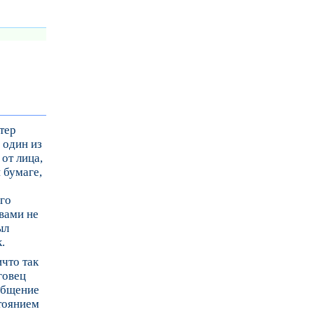
тер
 один из
от лица,
 бумаге,
го
вами не
ыл
.
ичто так
говец
ообщение
стоянием