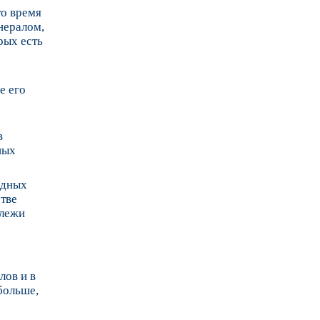
то время
нералом,
рых есть
е его
в
ных
идных
стве
алежи
е
лов и в
больше,