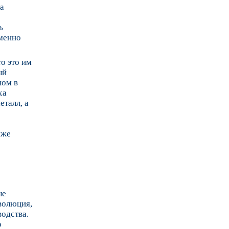
ра
ь
зменно
о это им
ый
ном в
ха
еталл, а
уже
ые
волюция,
водства.
о