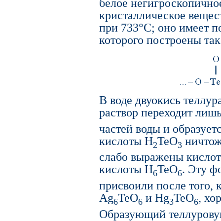
белое негигроскопично
кристаллическое вещес
при 733°C; оно имеет 
которого построены так
В воде двуокись теллура
раствор переходит лишь
частей воды и образует
кислоты H
TeO
ничтож
2
3
слабо выражены кислот
кислоты H
TeO
. Эту ф
6
6
присвоили после того, 
Ag
TeO
и Hg
TeO
, хо
6
6
3
6
Образующий теллурову