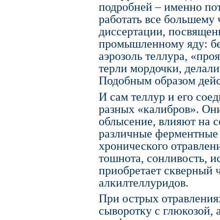
подробней – именно пот
работать все большему 
диссертации, посвящен
промышленному яду: бе
аэрозоль теллура, «про
терли мордочки, делал
Подобным образом дейст
И сам теллур и его сое
разных «калибров». Он
облысение, влияют на с
различные ферментные
хронического отравлен
тошнота, сонливость, 
приобретает скверный 
алкилтеллуридов.
При острых отравления
сыворотку с глюкозой, 