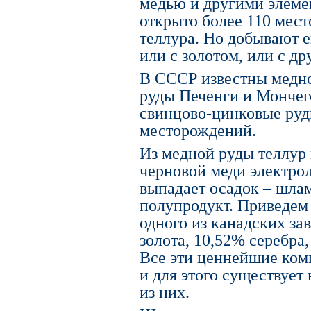
медью и другими элеме
открыто более 110 мес
теллура. Но добывают е
или с золотом, или с д
В СССР известны медн
руды Печенги и Мончег
свинцово-цинковые руд
месторождений.
Из медной руды теллур
черновой меди электрол
выпадает осадок – шлам
полупродукт. Приведем
одного из канадских за
золота, 10,52% серебра,
Все эти ценнейшие ком
и для этого существует
из них.