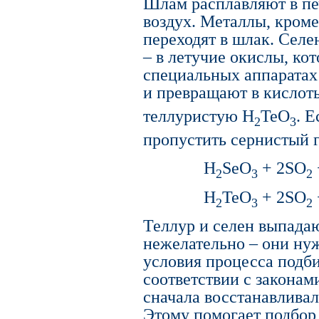
Шлам расплавляют в пе
воздух. Металлы, кроме
переходят в шлак. Селе
– в летучие окислы, ко
специальных аппаратах 
и превращают в кислот
теллуристую H
TeO
. Е
2
3
пропустить сернистый 
H
SeO
+ 2SO
2
3
2
H
TeO
+ 2SO
2
3
2
Теллур и селен выпада
нежелательно – они ну
условия процесса подби
соответствии с закона
сначала восстанавлива
Этому помогает подбор