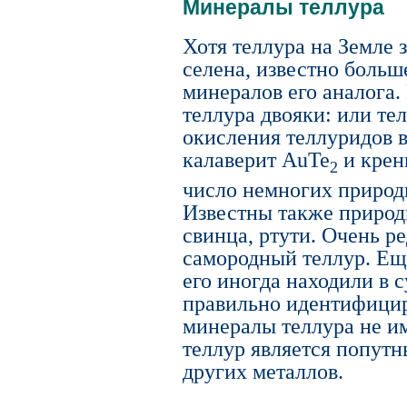
Минералы теллура
Хотя теллура на Земле 
селена, известно больш
минералов его аналога.
теллура двояки: или те
окисления теллуридов в
калаверит AuTe
и крен
2
число немногих природ
Известны также природ
свинца, ртути. Очень ре
самородный теллур. Еще
его иногда находили в 
правильно идентифицир
минералы теллура не 
теллур является попут
других металлов.