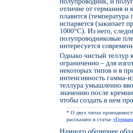
полупроводник, и полу
отличие от германия и 
плавится (температура 
испаряется (закипает п
1000°C). Из него, следо
полупроводниковые пле
интересуется современ
Однако чистый теллур 
ограниченно – для изго
некоторых типов и в п
интенсивность гамма-и
теллура умышленно ввод
значению после кремни
чтобы создать в нем пр
* О двух типах проводимос
рассказано в статье
«Герман
Намного обширнее обла