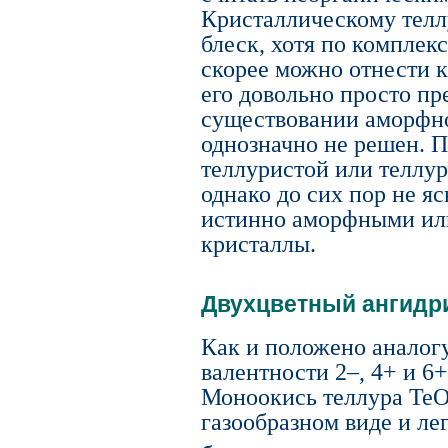
Кристаллическому телл
блеск, хотя по комплек
скорее можно отнести к
его довольно просто пр
существовании аморфн
однозначно не решен. П
теллуристой или теллур
однако до сих пор не яс
истинно аморфными или
кристаллы.
Двухцветный ангидр
Как и положено аналогу
валентности 2–, 4+ и 6+
Моноокись теллура TeO
газообразном виде и ле