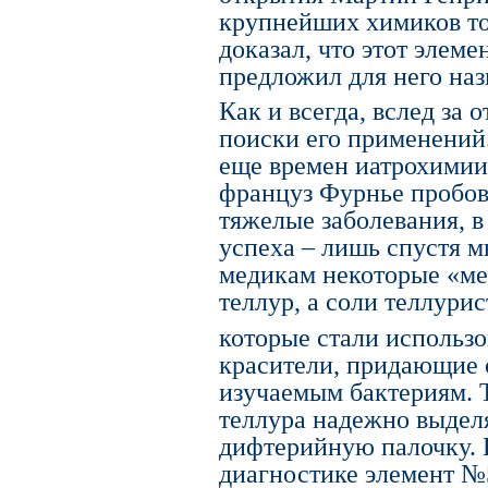
крупнейших химиков то
доказал, что этот элеме
предложил для него наз
Как и всегда, вслед за
поиски его применений.
еще времен иатрохимии 
француз Фурнье пробов
тяжелые заболевания, в
успеха – лишь спустя м
медикам некоторые «мел
теллур, а соли теллури
которые стали использо
красители, придающие
изучаемым бактериям. 
теллура надежно выдел
дифтерийную палочку. Е
диагностике элемент №5