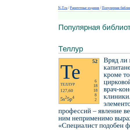
N-T.ru
/
Раритетные издания
/
Популярная библио
Популярная библиот
Теллур
Вряд ли 
52
Te
капитане
кроме т
цирковой
6
ТЕЛЛУР
18
врач-кон
127,60
18
клиники
8
2
4
5s
5p
2
элементо
профессий – явление ве
ним неприменимо выра
«Специалист подобен ф