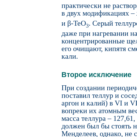
практически не раствор
в двух модификациях – 
и β-TeO
. Серый теллур
3
даже при нагревании на
концентрированные щел
его очищают, кипятя с
кали.
Второе исключение
При создании периодич
поставил теллур и сосед
аргон и калий) в VI и V
вопреки их атомным вес
масса теллура – 127,61, 
должен был бы стоять не
Менделеев, однако, не 