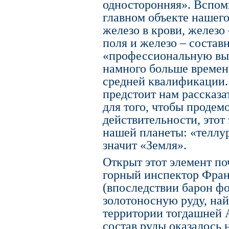
односторонняя». Вспомн
главном объекте нашего
железо в крови, железо
поля и железо – составн
«профессиональную вы
намного больше времени
средней квалификации.
предстоит нам рассказа
для того, чтобы продемо
действительности, этот
нашей планеты: «теллур»
значит «Земля».
Открыт этот элемент поч
горный инспектор Фра
(впоследствии барон ф
золотоносную руду, на
территории тогдашней 
состав руды оказалось 