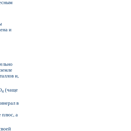
весным
ы
ена и
тельно
 земле
таллов и,
O
(чаще
4
минерал в
 плюс, а
своей