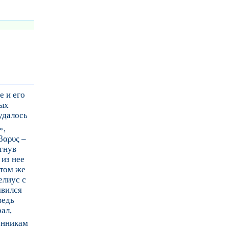
е и его
мых
удалось
»,
βαρυς –
ргнув
из нее
 том же
елиус с
явился
ведь
ал,
енникам