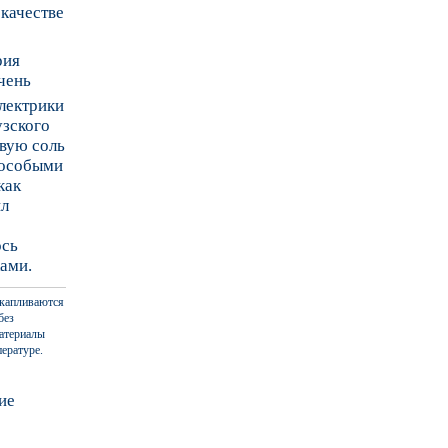
 качестве
рия
чень
лектрики
узского
евую соль
о особыми
как
ил
ось
ками.
скапливаются
без
материалы
пературе.
ие