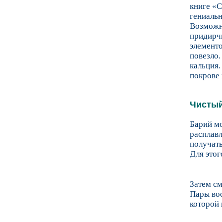
книге «С
гениальн
Возможно
придирчи
элементо
повезло.
кальция.
покрове 
Чистый
Барий мо
расплавл
получать
Для этог
Затем с
Пары вос
которой 