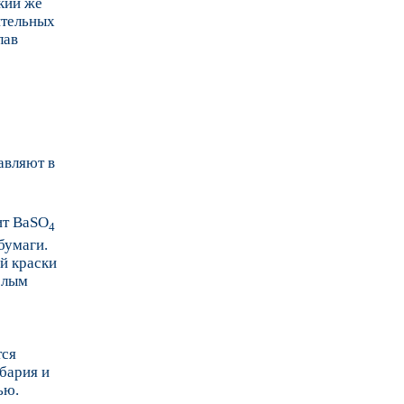
кий же
ительных
лав
авляют в
.
ит BaSO
4
бумаги.
ой краски
слым
тся
 бария и
ью.