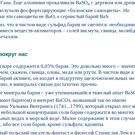
 Гана. Еще алхимики прокаливали BaSO
с деревом или дре
4
 получали фосфоресцирующие «болонские самоцветы». Но
и эти самоцветы не BaO, а сернистый барий BaS.
о, что в чистом виде сульфид бария не светится: необходим
меси веществ-активаторов – солей висмута, свинца, молибд
еталлов.
вокруг нас
 коре содержится 0,05% бария. Это довольно много – значи
чем, скажем, свинца, олова, меди или ртути. В чистом виде в
 барий активен, он входит в подгруппу щелочноземельных ме
нно, в минералах связан достаточно прочно.
е минералы бария – уже упоминавшийся тяжелый шпат BaS
вают баритом) и витерит BaCOз, названный так по имени
ина Уильяма Витеринга (1741...1799), который открыл этот 
В небольшой концентрации соли бария содержатся во многих
ных водах и морской воде. Малое содержание в этом случае
, ибо все соли бария, кроме сульфата, ядовиты.
ый польский писатель-фантаст и философ Станислав Лем в 