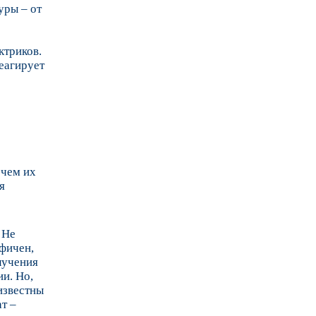
уры – от
ктриков.
реагирует
 чем их
я
 Не
ифичен,
лучения
и. Но,
известны
ат –