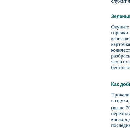
служит л
Зелены
Окуните 
горелки 
качестве
карточка
количест
разбрасы
что в их
бенгальс
Как до
Прокалив
воздуха,
(выше 70
переходи
кислород
последню