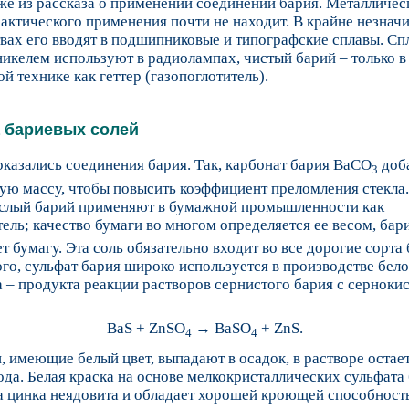
же из рассказа о применении соединений бария. Металличес
актического применения почти не находит. В крайне незнач
вах его вводят в подшипниковые и типографские сплавы. Сп
никелем используют в радиолампах, чистый барий – только в
й технике как геттер (газопоглотитель).
 бариевых солей
казались соединения бария. Так, карбонат бария BaCO
доб
3
ую массу, чтобы повысить коэффициент преломления стекла
слый барий применяют в бумажной промышленности как
ель; качество бумаги во многом определяется ее весом, бар
т бумагу. Эта соль обязательно входит во все дорогие сорта 
го, сульфат бария широко используется в производстве бел
 – продукта реакции растворов сернистого бария с серноки
BaS + ZnSO
→ BaSO
+ ZnS.
4
4
, имеющие белый цвет, выпадают в осадок, в растворе остае
ода. Белая краска на основе мелкокристаллических сульфата
а цинка неядовита и обладает хорошей кроющей способност