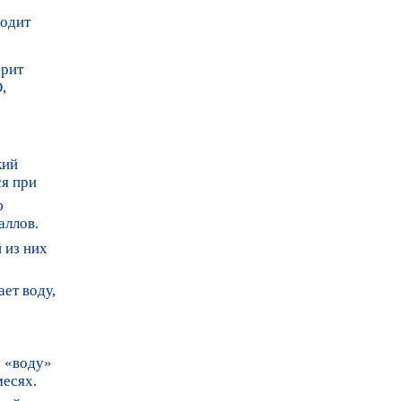
ходит
ерит
,
кий
ся при
ю
аллов.
 из них
ает воду,
у «воду»
месях.