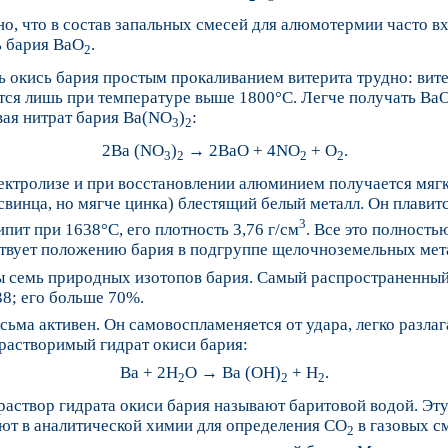
о, что в состав запальных смесей для алюмотермии часто в
ь бария BaO
.
2
 окись бария простым прокаливанием витерита трудно: вит
тся лишь при температуре выше 1800°C. Легче получать BaO
вая нитрат бария Ba(NO
)
:
3
2
2Ba (NO
)
→ 2BaO + 4NO
+ O
.
3
2
2
2
ектролизе и при восстановлении алюминием получается мяг
свинца, но мягче цинка) блестящий белый металл. Он плавит
3
ипит при 1638°C, его плотность 3,76 г/см
. Все это полность
ствует положению бария в подгруппе щелочноземельных мет
ы семь природных изотопов бария. Самый распространенный
8; его больше 70%.
сьма активен. Он самовоспламеняется от удара, легко разлаг
растворимый гидрат окиси бария:
Ba + 2H
O → Ba (OH)
+ H
.
2
2
2
аствор гидрата окиси бария называют баритовой водой. Эт
ют в аналитической химии для определения CO
в газовых с
2