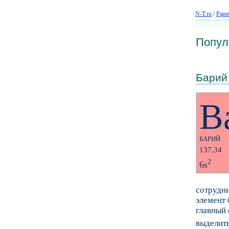
N-T.ru
/
Рари
Попул
Барий
B
БАРИЙ
137,34
2
6s
сотрудни
элемент 
главный
выделить