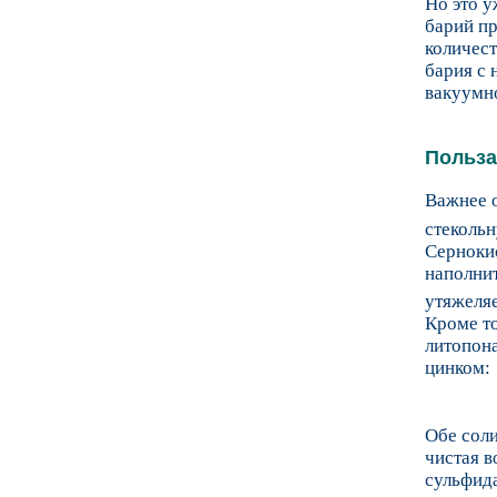
Но это у
барий пр
количест
бария с 
вакуумно
Польза
Важнее о
стекольн
Серноки
наполнит
утяжеляе
Кроме то
литопона
цинком:
Обе соли
чистая в
сульфид