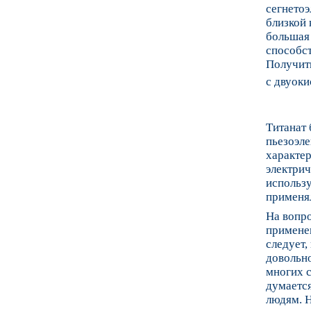
сегнетоэ
близкой 
большая 
способст
Получить
с двуок
Титанат 
пьезоэле
характер
электрич
использу
применя
На вопро
применен
следует,
довольно
многих с
думается
людям. Н