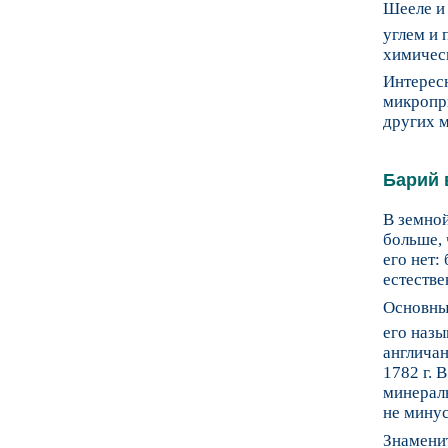
Шееле и
углем и
химическ
Интересн
микропри
других м
Барий 
В земной
больше, 
его нет:
естестве
Основны
его назы
англичан
1782 г. 
минераль
не минус
Знаменит