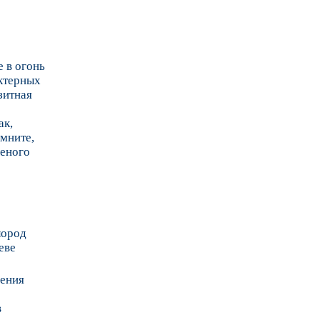
е в огонь
актерных
зитная
ак,
омните,
леного
лород
еве
чения
в