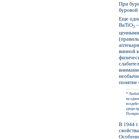
При буре
буровой 
Еще одна
BaTiO
–
3
ценными
(правиль
аптекаря
винной к
физическ
слабител
внимание
необычн
понятие 
* Любой
па одно
воздейс
среди п
Поляриз
В 1944 г
свойства
Особенно