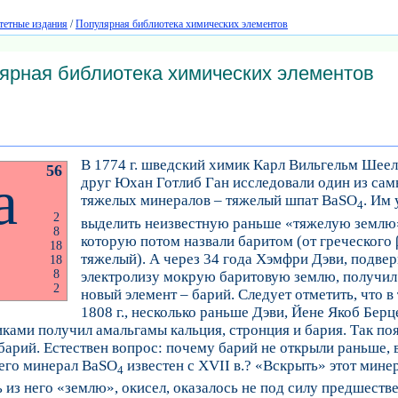
тетные издания
/
Популярная библиотека химических элементов
ярная библиотека химических элементов
В 1774 г. шведский химик Карл Вильгельм Шеел
56
a
друг Юхан Готлиб Ган исследовали один из са
тяжелых минералов – тяжелый шпат BaSO
. Им 
4
2
выделить неизвестную раньше «тяжелую землю
8
которую потом назвали баритом (от греческого 
18
тяжелый). А через 34 года Хэмфри Дэви, подве
18
8
электролизу мокрую баритовую землю, получил 
2
новый элемент – барий. Следует отметить, что в
1808 г., несколько раньше Дэви, Йене Якоб Берц
ками получил амальгамы кальция, стронция и бария. Так по
барий. Естествен вопрос: почему барий не открыли раньше, 
 его минерал BaSO
известен с XVII в.? «Вскрыть» этот минер
4
 из него «землю», окисел, оказалось не под силу предшеств