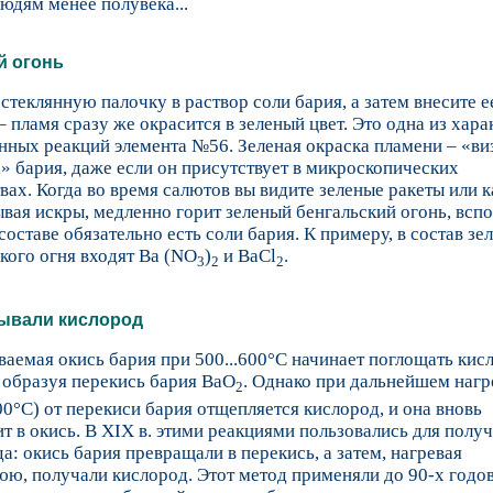
юдям менее полувека...
й огонь
стеклянную палочку в раствор соли бария, а затем внесите е
– пламя сразу же окрасится в зеленый цвет. Это одна из хар
нных реакций элемента №56. Зеленая окраска пламени – «ви
» бария, даже если он присутствует в микроскопических
вах. Когда во время салютов вы видите зеленые ракеты или к
вая искры, медленно горит зеленый бенгальский огонь, всп
 составе обязательно есть соли бария. К примеру, в состав зе
кого огня входят Ba (NO
)
и BaCl
.
3
2
2
бывали кислород
аемая окись бария при 500...600°C начинает поглощать кис
 образуя перекись бария BaO
. Однако при дальнейшем нагр
2
0°C) от перекиси бария отщепляется кислород, и она вновь
т в окись. В XIX в. этими реакциями пользовались для полу
а: окись бария превращали в перекись, а затем, нагревая
ю, получали кислород. Этот метод применяли до 90-х годо