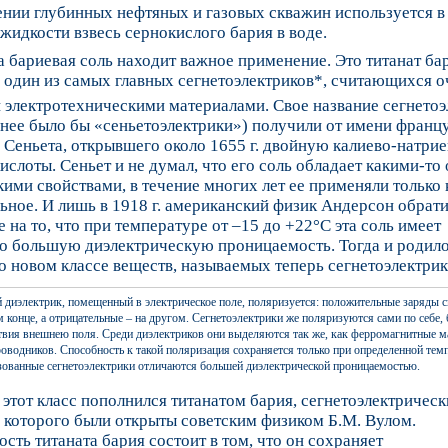
нии глубинных нефтяных и газовых скважин используется в
жидкости взвесь сернокислого бария в воде.
 бариевая соль находит важное применение. Это титанат ба
 один из самых главных сегнетоэлектриков*, считающихся о
 электротехническими материалами. Свое название сегнетоэ
нее было бы «сеньетоэлектрики») получили от имени франц
 Сеньета, открывшего около 1655 г. двойную калиево-натри
ислоты. Сеньет и не думал, что его соль обладает какими-т
ими свойствами, в течение многих лет ее применяли только 
ьное. И лишь в 1918 г. американский физик Андерсон обрат
 на то, что при температуре от –15 до +22°C эта соль имеет
о большую диэлектрическую проницаемость. Тогда и родил
о новом классе веществ, называемых теперь сегнетоэлектри
 диэлектрик, помещенный в электрическое поле, поляризуется: положительные заряды 
м конце, а отрицательные – на другом. Сегнетоэлектрики же поляризуются сами по себе, 
твия внешнею поля. Среди диэлектриков они выделяются так же, как ферромагнитные 
роводников. Способность к такой поляризация сохраняется только при определенной тем
ованные сегнетоэлектрики отличаются большей диэлектрической проницаемостью.
. этот класс пополнился титанатом бария, сегнетоэлектрическ
 которого были открыты советским физиком Б.М. Вулом.
сть титаната бария состоит в том, что он сохраняет