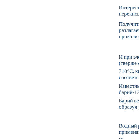
Интересн
перекис
Получить
разлагае
прокали
И при эл
(тверже 
710°C, к
соответ
Известн
барий-13
Барий ве
образуя 
Водный р
применя