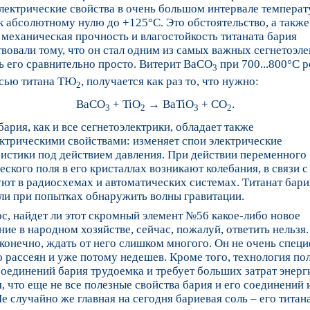
лектрические свойства в очень большом интервале температ
к абсолютному нулю до +125°C. Это обстоятельство, а также
механическая прочность и влагостойкость титаната бария
вовали тому, что он стал одним из самых важных сегнетоэле
 его сравнительно просто. Витерит BaCO
при 700...800°C 
3
исью титана ТЮ
, получается как раз то, что нужно:
2
BaCO
+ TiO
→ BaTiO
+ CO
.
3
2
3
2
бария, как и все сегнетоэлектрики, обладает также
ктрическими свойствами: изменяет спои электрические
истики под действием давления. При действии переменного
еского поля в его кристаллах возникают колебания, в связи с
ют в радиосхемах и автоматических системах. Титанат бари
ли при попытках обнаружить волны гравитации.
с, найдет ли этот скромный элемент №56 какое-либо новое
ие в народном хозяйстве, сейчас, пожалуй, ответить нельзя.
 конечно, ждать от него слишком многого. Он не очень спец
 рассеян и уже потому недешев. Кроме того, технология по
оединений бария трудоемка и требует больших затрат энерги
, что еще не все полезные свойства бария и его соединений 
е случайно же главная на сегодня бариевая соль – его титан