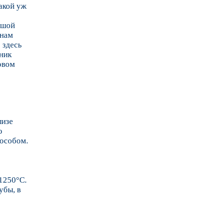
акой уж
льшой
 нам
 здесь
тник
ковом
лизе
о
пособом.
1250°C.
убы, в