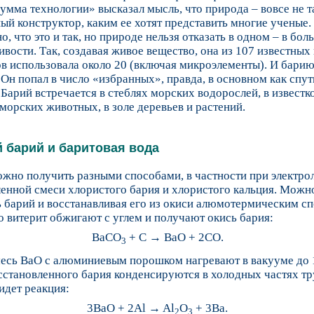
умма технологии» высказал мысль, что природа – вовсе не т
ый конструктор, каким ее хотят представить многие ученые.
, что это и так, но природе нельзя отказать в одном – в бо
вости. Так, создавая живое вещество, она из 107 известных
в использовала около 20 (включая микроэлементы). И барию
 Он попал в число «избранных», правда, в основном как спу
 Барий встречается в стеблях морских водорослей, в извест
морских животных, в золе деревьев и растений.
 барий и баритовая вода
жно получить разными способами, в частности при электро
енной смеси хлористого бария и хлористого кальция. Можн
 барий и восстанавливая его из окиси алюмотермическим с
о витерит обжигают с углем и получают окись бария:
BaCO
+ C → BaO + 2CO.
3
месь BaO с алюминиевым порошком нагревают в вакууме до 
становленного бария конденсируются в холодных частях тр
идет реакция:
3BaO + 2Al → Al
O
+ 3Ba.
2
3