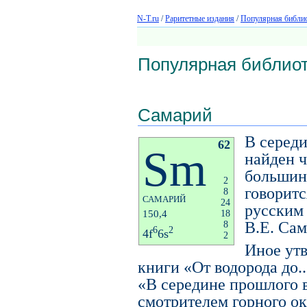
N-T.ru
/
Раритетные издания
/
Популярная библио
Популярная библиот
Самарий
В середи
62
Sm
найден 
большинс
2
говоритс
8
САМАРИЙ
24
русским
150,4
18
В.Е. Са
8
6
2
4f
6s
2
Иное ут
книги «От водорода до..
«В середине прошлого в
смотрителем горного о