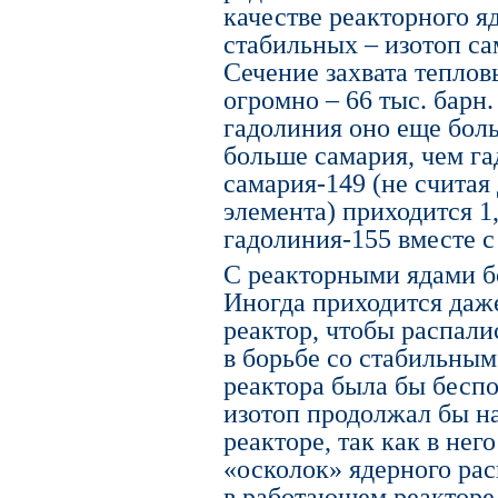
качестве реакторного яд
стабильных – изотоп са
Сечение захвата теплов
огромно – 66 тыс. барн
гадолиния оно еще боль
больше самария, чем га
самария-149 (не считая
элемента) приходится 1
гадолиния-155 вместе с
С реакторными ядами б
Иногда приходится даже
реактор, чтобы распали
в борьбе со стабильны
реактора была бы беспо
изотоп продолжал бы н
реакторе, так как в не
«осколок» ядерного рас
в работающем реакторе