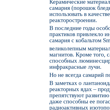
Керамические материалы
самария (порошок бледн
использовать в качеств
реакторостроении.
В последние годы особ
практиков привлекло и
самария с кобальтом S
великолепным материа
магнитов. Кроме того, с
способных люминесцир
инфракрасные лучи.
Но не всегда самарий п
В заметках о лантаноид
реакторных ядах – прод
препятствуют развитию
даже способны ее погас
радиоактивных изотопо