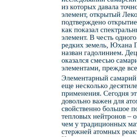
из которых давала точно
элемент, открытый Лек
подтверждено открытие
как показал спектральн
элемент. В честь одног
редких земель, Юхана Г
назван гадолинием. Дец
оказался смесью самар
элементами, прежде все
Элементарный самарий 
еще несколько десятил
применения. Сегодня эт
довольно важен для ат
свойственно большое по
тепловых нейтронов – о
чем у традиционных м
стержней атомных реакт