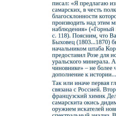
писал: «Я предлагаю из
самарских, в честь пол
благосклонности которо
производить над этим 
наблюдения» («Горный жу
с. 118). Поясним, что 
Быховец (1803...1870) б
начальником штаба Кор
предоставил Розе для и
уральского минерала. А
чиновнике» – не более
дополнение к истории..
Так или иначе первая г
связана с Россией. Втор
французский химик Дел
самарскита окись диди
оружием искателей нов
спектральный анализ. В