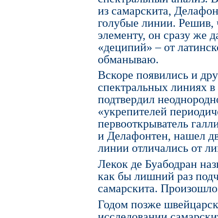
из самарскита, Делафо
голубые линии. Решив,
элементу, он сразу же 
«деципий» – от латинско
обманываю.
Вскоре появились и др
спектральных линиях в
подтвердил неоднородно
«укрепителей периодиче
первооткрыватель галли
и Делафонтен, нашел дв
линии отличались от л
Лекок де Буабодран наз
как бы лишний раз подч
самарскита. Произошло э
Годом позже швейцарс
исследовании самарски