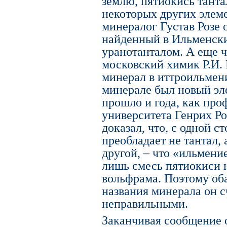
землю, пятиокись танта
некоторых других элеме
минералог Густав Розе
найденный в Ильменских
уранотанталом. А еще чер
московский химик Р.И.
минерал в иттроильменит
минерале был новый эл
прошло и года, как пр
университета Генрих Роз
доказал, что, с одной с
преобладает не тантал, 
другой, – что «ильмени
лишь смесь пятиокиси 
вольфрама. Поэтому об
названия минерала он 
неправильными.
Заканчивая сообщение о