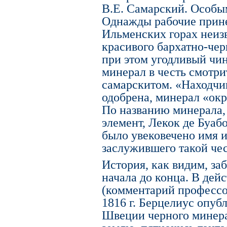
В.Е. Самарский. Особым
Однажды рабочие прин
Ильменских горах неиз
красивого бархатно-чер
при этом угодливый чи
минерал в честь смотри
самарскитом. «Находчи
одобрена, минерал «окр
По названию минерала,
элемент, Лекок де Буаб
было увековечено имя 
заслужившего такой чес
История, как видим, за
начала до конца. В дей
(комментарий профессо
1816 г. Берцелиус опуб
Швеции черного минера