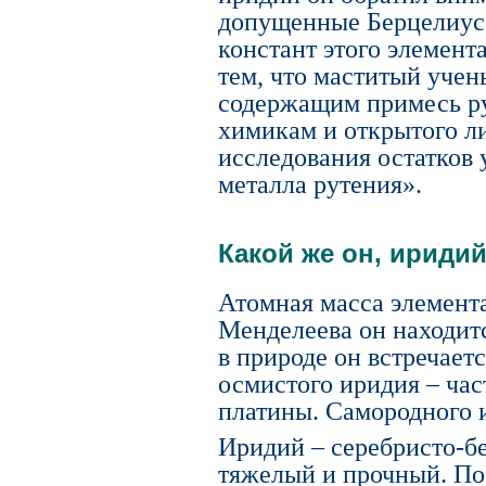
допущенные Берцелиус
констант этого элемент
тем, что маститый учен
содержащим примесь рут
химикам и открытого л
исследования остатков 
металла рутения».
Какой же он, ириди
Атомная масса элемента
Менделеева он находит
в природе он встречает
осмистого иридия – час
платины. Самородного и
Иридий – серебристо-бе
тяжелый и прочный. П