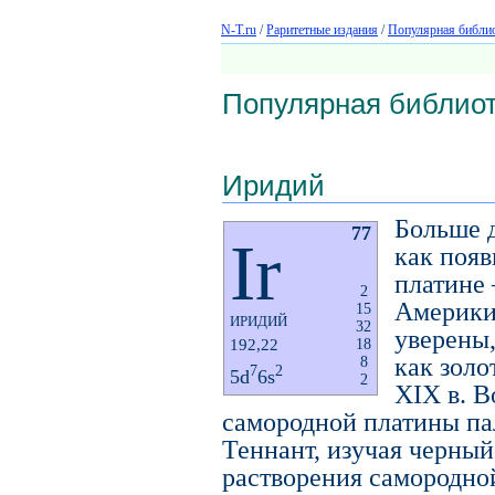
N-T.ru
/
Раритетные издания
/
Популярная библио
Популярная библиот
Иридий
Больше д
77
Ir
как появ
платине
2
Америки
15
ИРИДИЙ
32
уверены,
192,22
18
как золо
8
7
2
5d
6s
2
XIX в. В
самородной платины пал
Теннант, изучая черный
растворения самородной