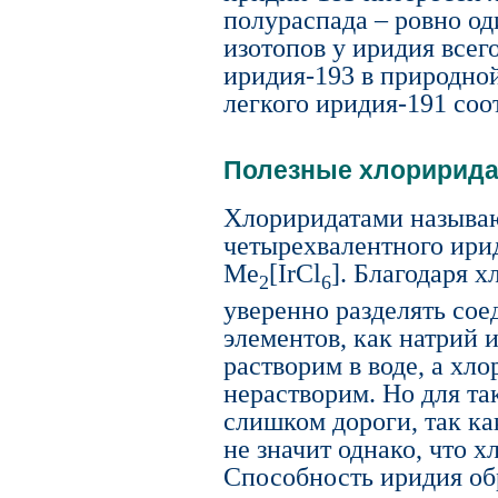
полураспада – ровно од
изотопов у иридия всег
иридия-193 в природно
легкого иридия-191 соо
Полезные хлоририд
Хлориридатами называ
четырехвалентного ири
Me
[IrCl
]. Благодаря 
2
6
уверенно разделять со
элементов, как натрий 
растворим в воде, а хл
нерастворим. Но для т
слишком дороги, так ка
не значит однако, что 
Способность иридия об