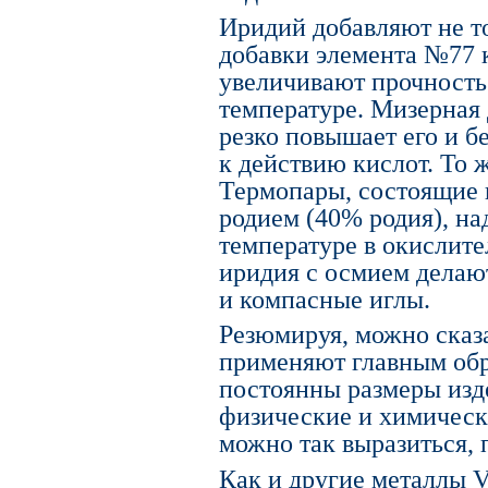
Иридий добавляют не т
добавки элемента №77 
увеличивают прочность
температуре. Мизерная 
резко повышает его и б
к действию кислот. То ж
Термопары, состоящие и
родием (40% родия), н
температуре в окислите
иридия с осмием делают
и компасные иглы.
Резюмируя, можно сказ
применяют главным обра
постоянны размеры изде
физические и химически
можно так выразиться,
Как и другие металлы V