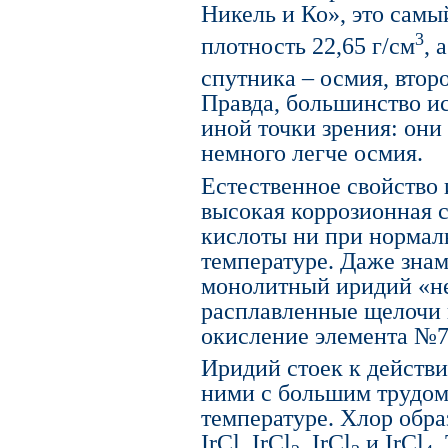
Никель и Ко», это самы
3
плотность 22,65 г/см
, 
спутника – осмия, второ
Правда, большинство и
иной точки зрения: они
немного легче осмия.
Естественное свойство 
высокая коррозионная с
кислоты ни при нормал
температуре. Даже знам
монолитный иридий «не
расплавленные щелочи 
окисление элемента №7
Иридий стоек к действи
ними с большим трудом
температуре. Хлор обра
IrCl, IrCl
, IrCl
и IrCl
.