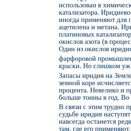
использован в химичес
катализатора. Иридиев
иногда применяют для 
ацетилена и метана. Ир
платиновых катализато
окислов азота (в проце
Один из окислов иридия
фарфоровой промышлен
краски. Но слишком уж д
Запасы иридия на Земле
земной коре исчисляет
процента. Невелико и п
больше тонны в год. Во
В связи с этим трудно 
судьбе иридия наступят
навсегда останется ред
там, где его применяют,