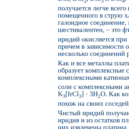
2
3
4
получается легче всего
помещенного в струю х
галоидное соединение,
шестивалентен, – это ф
иридий окисляется при 
причем в зависимости о
несколько соединений р
Как и все металлы пла
образует комплексные с
комплексными катионам
соли с комплексными а
K
[IrCl
] · 3H
O. Как к
3
3
2
похож на своих соседей
Чистый иридий получаю
иридия и из остатков пл
них извлечены платина,