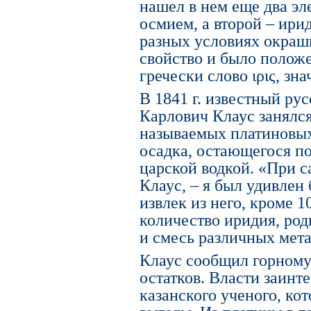
нашел в нем еще два эл
осмием, а второй – ири
разных условиях окраши
свойство и было положе
гречески слово ιρις, зна
В 1841 г. известный ру
Карлович Клаус занялс
называемых платиновых 
осадка, остающегося п
царской водкой. «При с
Клаус, – я был удивлен 
извлек из него, кроме 
количество иридия, род
и смесь различных мета
Клаус сообщил горному 
остатков. Власти заинт
казанского ученого, ко