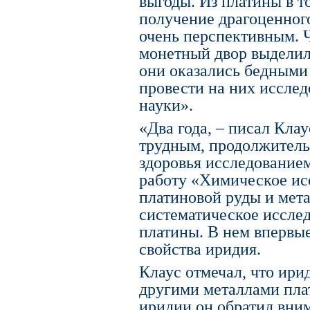
выгоды. Из платины в т
получение драгоценного
очень перспективным. 
монетный двор выделил
они оказались бедными
провести на них исслед
науки».
«Два года, – писал Клау
трудным, продолжитель
здоровья исследованием
работу «Химическое ис
платиновой руды и мета
систематическое исслед
платины. В нем впервы
свойства иридия.
Клаус отмечал, что ири
другими металлами пла
иридии он обратил вним