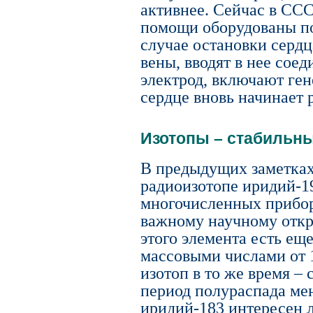
активнее. Сейчас в СС
помощи оборудованы п
случае остановки серд
вены, вводят в нее сое
электрод, включают ген
сердце вновь начинает 
Изотопы – стабильн
В предыдущих заметках
радиоизотопе иридий-1
многочисленных прибор
важному научному откр
этого элемента есть ещ
массовыми числами от 
изотоп в то же время –
период полураспада ме
иридий-183 интересен л