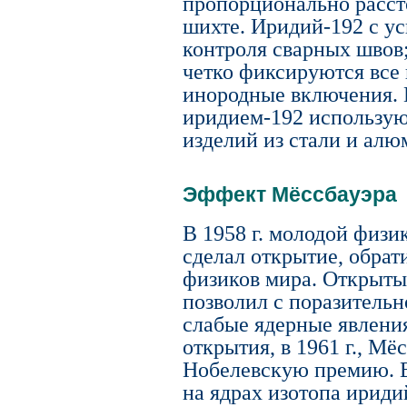
пропорционально расст
шихте. Иридий-192 с у
контроля сварных швов
четко фиксируются все
инородные включения. 
иридием-192 использую
изделий из стали и алю
Эффект Мёссбауэра
В 1958 г. молодой физ
сделал открытие, обрат
физиков мира. Открыт
позволил с поразительн
слабые ядерные явления
открытия, в 1961 г., Мё
Нобелевскую премию. 
на ядрах изотопа ириди