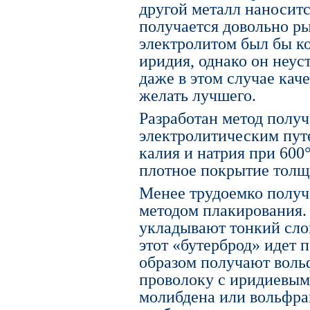
другой металл наноситс
получается довольно р
электролитом был бы к
иридия, однако он неус
даже в этом случае кач
желать лучшего.
Разработан метод полу
электролитическим пут
калия и натрия при 600
плотное покрытие толщ
Менее трудоемко полу
методом плакирования.
укладывают тонкий слой
этот «бутерброд» идет 
образом получают вол
проволоку с иридиевым
молибдена или вольфра