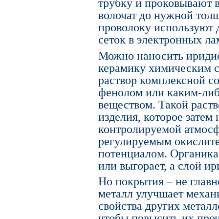
трубку и проковывают в
волочат до нужной толщ
проволоку используют 
сеток в электронных ла
Можно наносить иридие
керамику химическим с
раствор комплексной со
фенолом или каким-либ
веществом. Такой раств
изделия, которое затем 
контролируемой атмосфе
регулируемым окислит
потенциалом. Органика 
или выгорает, а слой ир
Но покрытия – не главн
металл улучшает механ
свойства других металл
чтобы повысить их проч