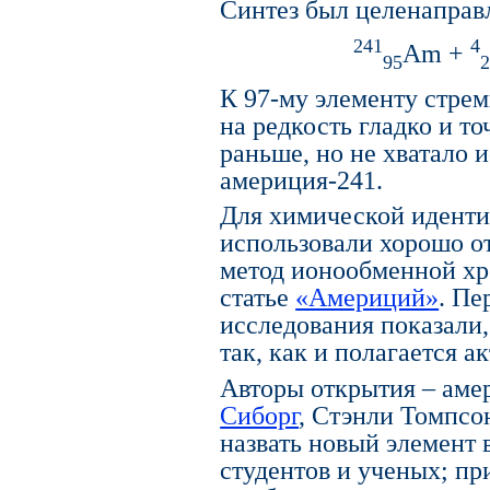
Синтез был целенаправ
241
4
Am +
95
2
К 97-му элементу стрем
на редкость гладко и то
раньше, но не хватало 
америция-241.
Для химической иденти
использовали хорошо о
метод ионообменной хр
статье
«Америций»
. Пе
исследования показали,
так, как и полагается а
Авторы открытия – ам
Сиборг
, Стэнли Томпсо
назвать новый элемент 
студентов и ученых; пр