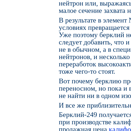
нейтрон или, выражаясь
малое сечение захвата 
В результате в элемент
условиях превращается
Уже поэтому берклий не
следует добавить, что и
не в обычном, а в спец
нейтронов, и нескольк
переработок высокоак
тоже чего-то стоят.
Вот почему берклию про
переносном, но пока и 
не найти ни в одном из
И все же приблизительн
Берклий-249 получается
при производстве кали
продажная цена
калифо