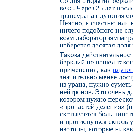
Со дня открытия беркл
века. Через 25 лет пос
трансурана плутония ег
Неясно, к счастью или 
ничего подобного не сл
всем лабораториям мира
наберется десятая доля
Такова действительнос
берклий не нашел таког
применения, как
плуто
значительно менее дос
из урана, нужно суметь 
нейтронов. Это очень д
котором нужно переско
«пропастей деления» (в
скатывается большинст
и протиснуться сквозь
изотопы, которые ника