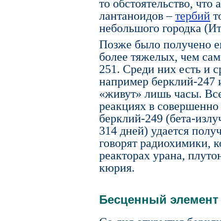
то обстоятельство, что 
лантаноидов –
тербий
т
небольшого городка (И
Позже было получено е
более тяжелых, чем сам
251. Среди них есть и 
например берклий-247 
«живут» лишь часы. Вс
реакциях в совершенно
берклий-249 (бета-излу
314 дней) удается полу
говорят радиохимики, к
реакторах урана, плуто
кюрия.
Бесценный элемент