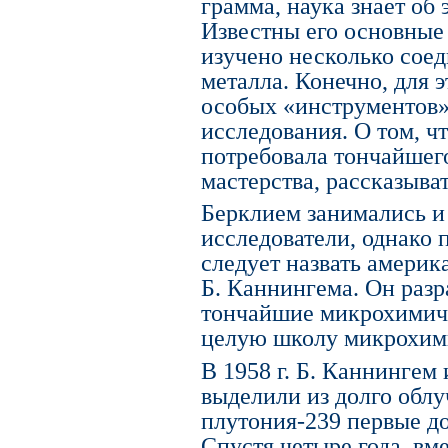
грамма, наука знает об
Известны его основные
изучено несколько сое
металла. Конечно, для 
особых «инструментов»,
исследования. О том, ч
потребовала тончайшег
мастерства, рассказыва
Берклием занимались и
исследователи, однако 
следует назвать америк
Б. Каннингема. Он разр
тончайшие микрохимиче
целую школу микрохим
В 1958 г. Б. Каннингем
выделили из долго облу
плутония-239 первые д
Спустя четыре года, вм