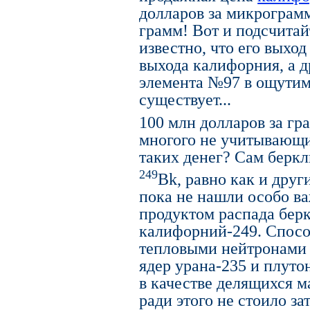
долларов за микрограмм
грамм! Вот и подсчитай
известно, что его выхо
выхода калифорния, а 
элемента №97 в ощутим
существует...
100 млн долларов за г
многого не учитывающи
таких денег? Сам беркл
249
Bk, равно как и дру
пока не нашли особо в
продуктом распада берк
калифорний-249. Спосо
тепловыми нейтронами в
ядер урана-235 и плут
в качестве делящихся м
ради этого не стоило 