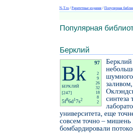
N-T.ru
/
Раритетные издания
/
Популярная библио
Популярная библиот
Берклий
Берклий 
97
Bk
небольшо
2
шумного
9
заливом,
26
БЕРКЛИЙ
32
Оклэндс
[247]
18
синтеза 
8
8
1
2
5f
6d
7s
2
лаборат
университета, еще точн
совсем точно – мишень 
бомбардировали потоко