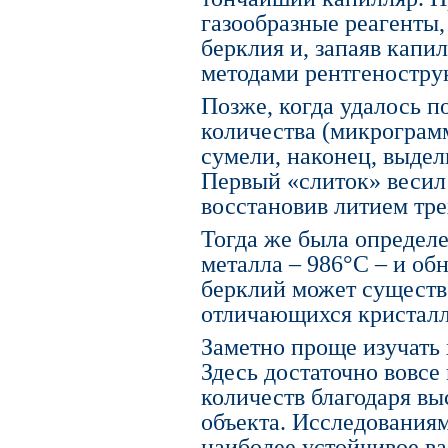
газообразные реагенты
берклия и, запаяв капи
методами рентгенострук
Позже, когда удалось п
количества (микрограм
сумели, наконец, выдел
Первый «слиток» весил 
восстановив литием тр
Тогда же была определе
металла – 986°C – и об
берклий может существ
отличающихся кристалл
Заметно проще изучать 
Здесь достаточно вовсе
количеств благодаря вы
объекта. Исследованиям
наиболее устойчивое ва