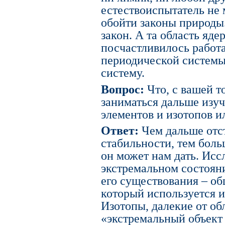
естествоиспытатель не 
обойти законы природы
закон. А та область яде
посчастливилось работ
периодической системы
систему.
Вопрос:
Что, с вашей т
заниматься дальше изу
элементов и изотопов и
Ответ:
Чем дальше отст
стабильности, тем бол
он может нам дать. Исс
экстремальном состоян
его существования – о
который используется 
Изотопы, далекие от обл
«экстремальный объект