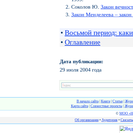
Соколов Ю.
Закон вечнос
Закон Менделеева – закон
•
Восьмой период: каки
•
Оглавление
Дата публикации:
29 июля 2004 года
В начало сайта
|
Книги
|
Статьи
|
Журн
Карта сайта
|
Cовместные проекты
|
Журн
©
МОО «На
Об организации
•
Аудитория
•
Связать