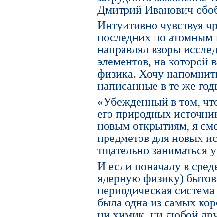
Дмитрий Иванович обоб
Интуитивно чувствуя ч
последних по атомным 
направлял взоры исслед
элементов, на которой 
физика. Хочу напомнит
написанные в те же год
«Убежденный в том, что
его природных источни
новым открытиям, я см
предметов для новых и
тщательно заниматься 
И если поначалу в сред
ядерную физику) бытова
периодическая система 
была одна из самых ко
ни химик, ни любой др