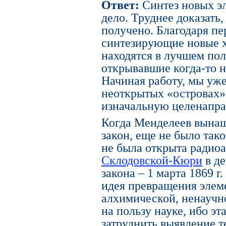
Ответ:
Синтез новых эл
дело. Труднее доказать,
получено. Благодаря пе
синтезирующие новые 
находятся в лучшем по
открывавшие когда-то н
Начиная работу, мы уже
неоткрытых «островах»
изначальную целенапра
Когда Менделеев вынаш
закон, еще не было так
не была открыта радиоа
Склодовской-Кюри
в де
закона – 1 марта 1869 г
идея превращения элеме
алхимической, ненаучно
на пользу науке, ибо эт
затруднить выявление т