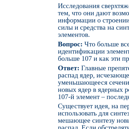
Исследования сверхтяж
тем, что они дают воз
информации о строении 
силы и средства на син
элементов.
Вопрос:
Что больше все
идентификации элемен
больше 107 и как эти п
Ответ:
Главные препят
распад ядер, исчезающе
уменьшающееся сечение 
новых ядер в ядерных ре
107-й элемент – после
Существует идея, на пе
использовать для синте
мешающее синтезу новы
распад. Если обстрелят