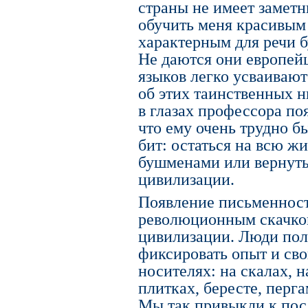
страны не имеет заметн
обучить меня красивы
характерным для речи б
Не даются они европей
языков легко усваиваю
об этих таинственных 
в глазах профессора по
что ему очень трудно б
бит: остаться на всю 
бушменами или вернуть
цивилизации.
Появление письменнос
революционным скачком
цивилизации. Люди по
фиксировать опыт и св
носителях: на скалах, 
плитках, бересте, перга
Мы так привыкли к по