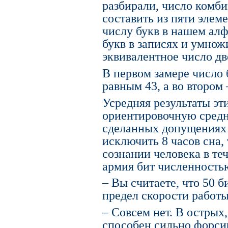
разбирали, число комб
составить из пяти элем
числу букв в нашем алф
букв в записях и умнож
эквивалентное число дв
В первом замере число 
равным 43, а во втором 
Усредняя результаты эт
ориентировочную средн
сделанных допущениях п
исключить 8 часов сна, 
сознании человека в те
армия бит численность
– Вы считаете, что 50 
предел скорости работы
– Совсем нет. В острых
способен сильно форсир