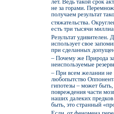
лет. Ведь такой срок а
не за горами. Перемнож
получаем результат та
стяжательства. Округле
есть три тысячи милли
Результат удивителен. 
использует свое запоми
при сделанных допущен
– Почему же Природа з
неиспользуемые резерв
– При всем желании не
любопытство Оппонента
гипотезы – может быть,
повреждения части моз
наших далеких предков 
быть, это странный «пр
Если, от феномена пер