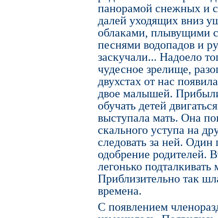
панорамой снежных и с
далей уходящих вниз у
облаками, плывущими с
песнями водопадов и ру
заскучали... Надоело то
чудесное зрелище, разо
двухстах от нас появила
двое малышей. Прибыли
обучать детей двигатьс
выступала мать. Она по
скального уступа на др
следовать за ней. Один
одобрение родителей. В
легонько подталкивать 
Приблизительно так шл
времена.
С появлением членораз