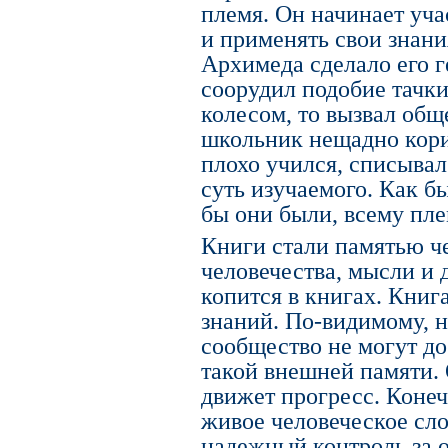
племя. Он начинает уча
и применять свои знани
Архимеда сделало его г
соорудил подобие тачк
колесом, то вызвал обще
школьник нещадно корил 
плохо учился, списывал
суть изучаемого. Как б
бы они были, всему пл
Книги стали памятью ч
человечества, мысли и 
копится в книгах. Книг
знаний. По-видимому, 
сообщество не могут до
такой внешней памяти. 
движет прогресс. Конеч
живое человеческое сло
надежный контроль за 