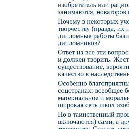
изобретатель или рацион
занимаются, новаторов 
Почему в некоторых уче
творчеству (правда, их 
дипломные работы бази
дипломников?
Ответ на все эти вопр
и должен творить. Жест
существование, вероятн
качество в наследствен
Особенно благоприятны
соцстранах: всеобщее б
материальное и мораль
широкая сеть школ изобр
Но в таинственный проц
включаются) сами, а др
творчеству. Создать с